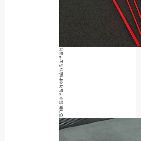
发
动
机
积
碳
清
理
五
菱
发
动
机
是
哪
里
产
的