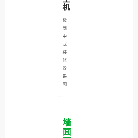
机
极
简
中
式
装
修
效
果
图
墙
面