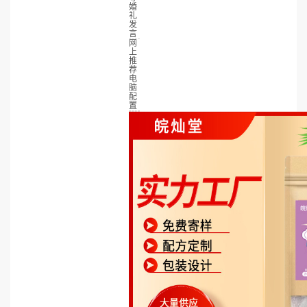
婚
礼
发
言
网
上
推
荐
电
脑
配
置