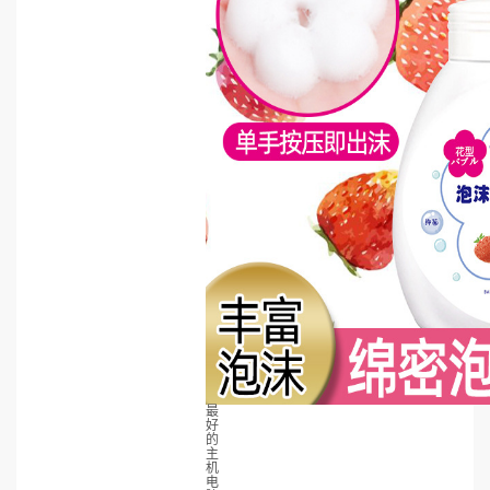
最
好
的
主
机
电