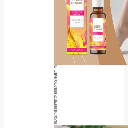
设
计
用
电
脑
配
置
单
价
位
推
荐
电
脑
配
置