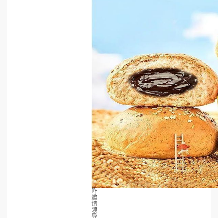
咋
邀
请
领
导