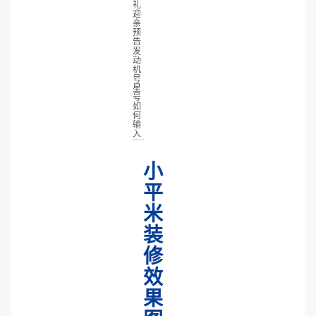
礼
迎
亲
预
告
发
动
机
号
星
号
如
何
输
入
小
平
米
装
修
效
果