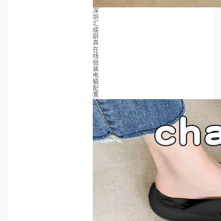
深
圳
汇
成
厨
具
在
线
组
装
电
脑
配
置