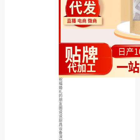
祝
福
婚
礼
的
朋
友
圈
说
说
厨
具
设
备
深