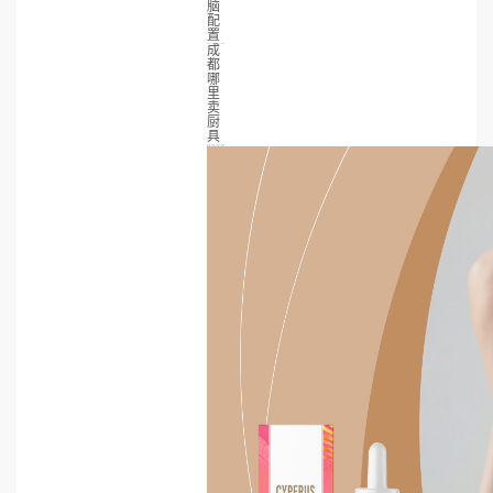
脑
配
置
成
都
哪
里
卖
厨
具