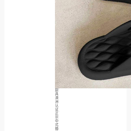
厨
具
澳
洲
认
证
正
宗
中
式
婚