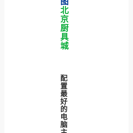
图
北
京
厨
具
城
配
置
最
好
的
电
脑
主