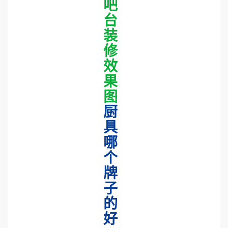
吧
台
装
修
效
果
图
厨
具
哪
个
牌
子
的
好